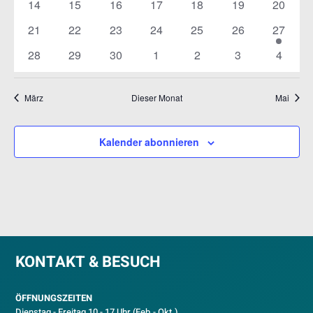
0
0
0
0
0
0
0
14
15
16
17
18
19
20
Veranstaltungen
Veranstaltungen
Veranstaltungen
Veranstaltungen
Veranstaltungen
Veranstaltungen
Veranst
0
0
0
0
0
0
1
21
22
23
24
25
26
27
Veranstaltungen
Veranstaltungen
Veranstaltungen
Veranstaltungen
Veranstaltungen
Veranstaltungen
Veranst
0
0
0
0
0
0
0
28
29
30
1
2
3
4
Veranstaltungen
Veranstaltungen
Veranstaltungen
Veranstaltungen
Veranstaltungen
Veranstaltunge
Veranst
März
Dieser Monat
Mai
Kalender abonnieren
KONTAKT & BESUCH
ÖFFNUNGSZEITEN
Dienstag - Freitag 10 - 17 Uhr (Feb.- Okt.)