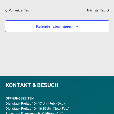
Datum
NAV
UND
wählen.
ANSICH
Vorheriger Tag
Nächster Tag
NAVIGA
Kalender abonnieren
KONTAKT & BESUCH
ÖFFNUNGSZEITEN
Dienstag - Freitag 10 - 17 Uhr (Feb.- Okt.)
D
ienstag - Freitag 10 - 16:30 Uhr (Nov.- Feb.)
Sonn- und Feiertage mit WaldHaus-Café