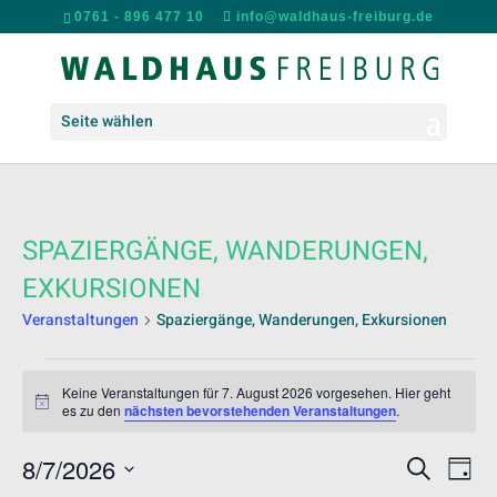
0761 - 896 477 10
info@waldhaus-freiburg.de
Seite wählen
SPAZIERGÄNGE, WANDERUNGEN,
EXKURSIONEN
Veranstaltungen
Spaziergänge, Wanderungen, Exkursionen
VERANSTALTUNGEN
FÜR
Keine Veranstaltungen für 7. August 2026 vorgesehen. Hier geht
Hinweis
es zu den
nächsten bevorstehenden Veranstaltungen
.
7.
AUGUST
VERANS
VER
8/7/2026
Suche
2026
Tag
ANS
SUCHE